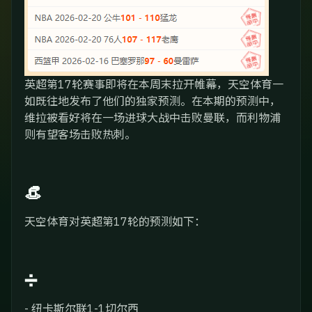
英超第17轮赛事即将在本周末拉开帷幕，天空体育一
如既往地发布了他们的独家预测。在本期的预测中，
维拉被看好将在一场进球大战中击败曼联，而利物浦
则有望客场击败热刺。
👒
天空体育对英超第17轮的预测如下：
➗
- 纽卡斯尔联1-1切尔西