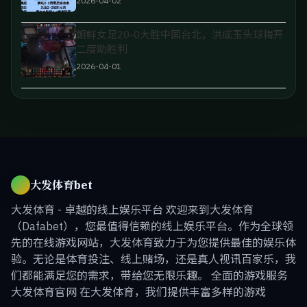
2026-04-02
朝鲜女足20-0大胜中国台北，洪成玉头球梅开
二度助胜利
2026-04-01
大发体育bet
大发体育 - 卓越的线上娱乐平台 欢迎来到大发体育
（Dafabet），您最值得信赖的线上娱乐平台。作为全球领
先的在线游戏网站，大发体育致力于为您提供最佳的娱乐体
验。无论是体育投注、线上赌场，还是真人视讯百家乐，我
们都能满足您的需求，带给您无限乐趣。 全面的游戏服务
大发体育官网 在大发体育，我们提供丰富多样的游戏