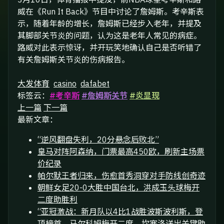
威在《Run It Back》节目中讨论了詹姆斯。考辛斯表
示，随着年龄的增长，詹姆斯已经步入老年，并提及
其脚部关节炎的问题，认为这是老年人常见的病症。
路威对此表示惊讶，并开玩笑地确认自己是否听错了
有关詹姆斯关节炎的伤病报告。
大发体育
casino
dafabet
标签云：
#考辛斯
#詹姆斯关节
#炎显现
上一篇
下一篇
最新文章：
“逆风翻盘失利，20分悬念后败北”
皇马对阵阿森纳，门票最高450欧，刷新主场票
价纪录
帕尔默王者归来，伤愈首秀洞穿对手防线创奇迹
朝鲜女足20-0大胜中国台北，洪成玉头球梅开
二度助胜利
“亚冠激战：新月队以4比1战胜波斯波利斯，登
顶榜首，马尔科姆梅开二度，坎塞洛送出关键助