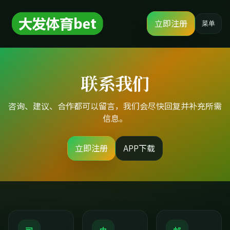
立即注册
菜单
联系我们
咨询、建议、合作都可以留言，我们会尽快回复并补充所需
信息。
立即注册
APP下载