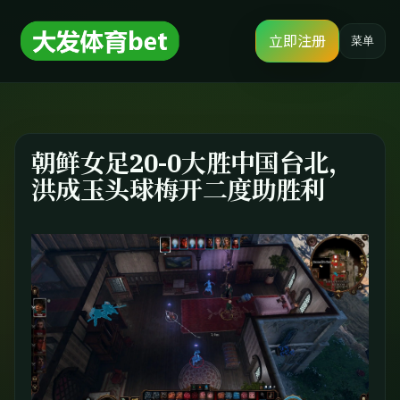
立即注册
菜单
朝鲜女足20-0大胜中国台北，
洪成玉头球梅开二度助胜利