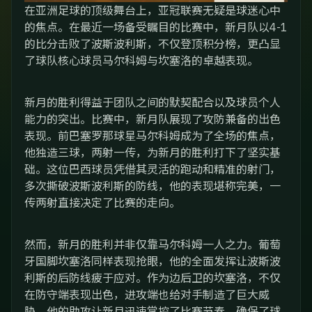
在亚洲足球的顶级舞台上，亚冠联赛无疑是球迷心中
的焦点。在最近一场备受瞩目的比赛中，新月队以4-1
的比分击败了波斯波利斯，不仅登顶积分榜，更凸显
了球队核心球员马尔科姆与坎塞洛的卓越表现。
新月的胜利得益于团队之间的默契配合以及球员个人
能力的突出。比赛中，新月队展现了攻防兼备的出色
表现。前巴塞罗那球星马尔科姆成为了全场的焦点，
他独造三球，两射一传，为新月的胜利打下了坚实基
础。这位巴西球员凭借其灵活的跑动和精准的射门，
多次撕破波斯波利斯的防线，他的表现堪称完美，一
传两射直接决定了比赛的走向。
然而，新月的胜利并非仅靠马尔科姆一人之力。葡萄
牙国脚坎塞洛同样表现抢眼，他的全面发挥让波斯波
利斯的后防线疲于应对。作为边后卫的坎塞洛，不仅
在防守端表现出色，进攻端也给对手制造了巨大威
胁。他的助攻让新月迅速掌控了比赛节奏，确保了球