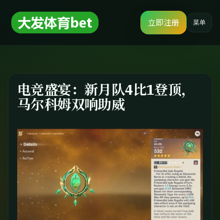
立即注册
菜单
电竞盛宴：新月队4比1登顶，
马尔科姆双响助威