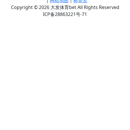
|
网站地图
|
标签云
Copyright © 2026 大发体育bet All Rights Reserved
ICP备28863221号-71