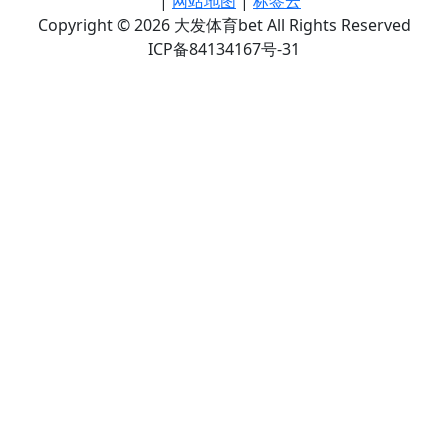
|
网站地图
|
标签云
Copyright © 2026 大发体育bet All Rights Reserved
ICP备84134167号-31