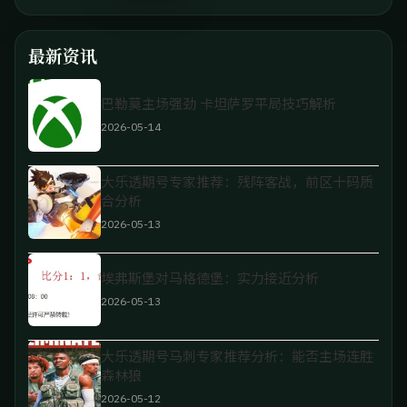
最新资讯
巴勒莫主场强劲 卡坦萨罗平局技巧解析
2026-05-14
大乐透期号专家推荐：残阵客战，前区十码质
合分析
2026-05-13
埃弗斯堡对马格德堡：实力接近分析
2026-05-13
大乐透期号马刺专家推荐分析：能否主场连胜
森林狼
2026-05-12