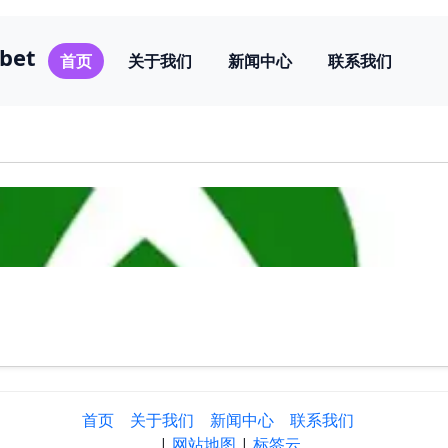
bet
首页
关于我们
新闻中心
联系我们
首页
关于我们
新闻中心
联系我们
|
网站地图
|
标签云