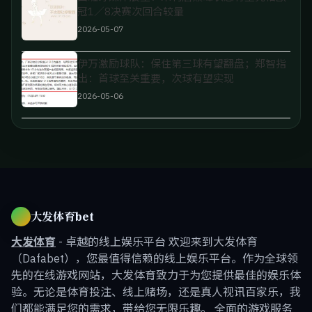
冠1／8决赛次回合较量
2026-05-07
伊万激励球队：保住第三球有望翻盘；郑智指
出：首球至关重要，次球有望实现
2026-05-06
大发体育bet
大发体育
- 卓越的线上娱乐平台 欢迎来到大发体育
（Dafabet），您最值得信赖的线上娱乐平台。作为全球领
先的在线游戏网站，大发体育致力于为您提供最佳的娱乐体
验。无论是体育投注、线上赌场，还是真人视讯百家乐，我
们都能满足您的需求，带给您无限乐趣。 全面的游戏服务