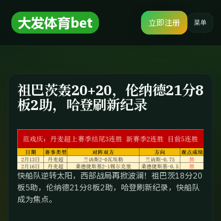
立即注册
菜单
祖巴茨轰20+20，伦纳德21分8
板2助，哈登刷新纪录
快船队逆转太阳，西部战局再掀波澜！祖巴茨18分20
板5助，伦纳德21分8板2助，哈登刷新纪录，快船队
成为焦点。