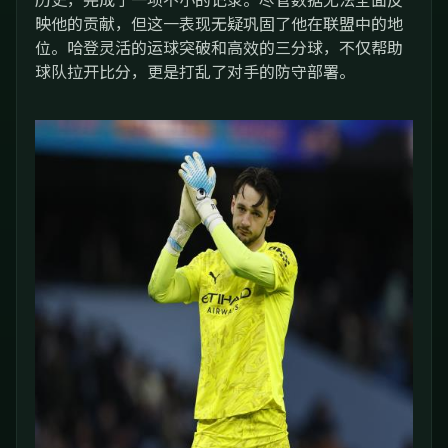
映他的贡献，但这一表现无疑巩固了他在联盟中的地
位。哈登灵活的运球突破和高效的三分球，不仅帮助
球队拉开比分，更是打乱了对手的防守部署。