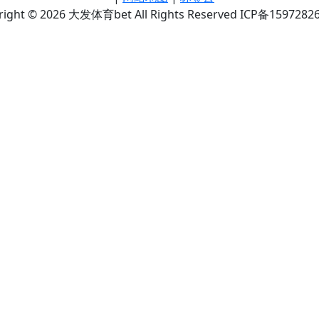
right © 2026 大发体育bet All Rights Reserved ICP备1597282