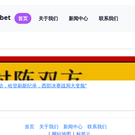
bet
首页
关于我们
新闻中心
联系我们
板2助，哈登刷新纪录，西部决赛战局大变脸”
首页
关于我们
新闻中心
联系我们
|
网站地图
|
标签云