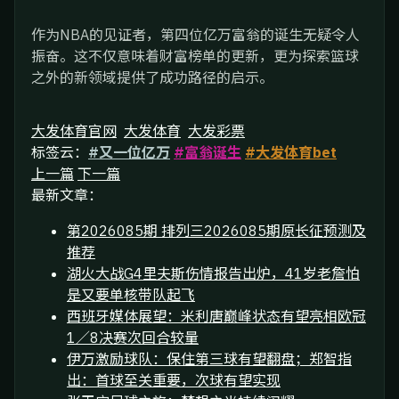
作为NBA的见证者，第四位亿万富翁的诞生无疑令人
振奋。这不仅意味着财富榜单的更新，更为探索篮球
之外的新领域提供了成功路径的启示。
大发体育官网
大发体育
大发彩票
标签云：
#又一位亿万
#富翁诞生
#大发体育bet
上一篇
下一篇
最新文章：
第2026085期 排列三2026085期原长征预测及
推荐
湖火大战G4里夫斯伤情报告出炉，41岁老詹怕
是又要单核带队起飞
西班牙媒体展望：米利唐巅峰状态有望亮相欧冠
1／8决赛次回合较量
伊万激励球队：保住第三球有望翻盘；郑智指
出：首球至关重要，次球有望实现