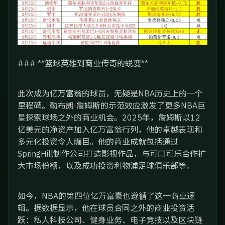
### **篮球英雄到商业传奇的蜕变**
此次成为亿万富翁的球员，无疑是NBA历史上的一个
里程碑。勒布朗·詹姆斯的示范效应激发了更多NBA巨
星探索球场之外的商业机会。2025年，詹姆斯以12
亿美元的净资产加入亿万富翁行列，他的卓越表现和
多元化投资令人瞩目。他的商业成就包括通过
SpringHill制作公司打造影视作品，与可口可乐合作扩
大市场份额，以及成功投资利物浦足球俱乐部等。
如今，NBA的第四位亿万富豪也遵循了这一商业逻
辑。据数据显示，他在球员合同之外的商业投资活
跃：私人科技公司、健身业务、电子竞技以及区块链