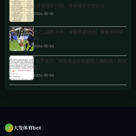
C罗被保安拦阻，身份核实引发讨论
2026-05-05
西乙3连胜冲关，关键数据锐减，赛果预判明
朗
2026-05-04
“首开先河！特医食品实验室助力糖尿病人群获
益”
2026-05-04
大发体育bet