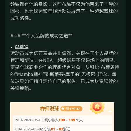
领域都有他的身影。这些布局不仅为他带来了丰厚的
回报，也为球迷和年轻运动员展示了一种超越篮球的
成功路径。
### **个人品牌的成功之道**
，
casino
运动员成为亿万富翁并非偶然，关键在于个人品牌的
管理和塑造。在NBA，超级球星不仅是场上的明星，
更是全球商业合作的理想代言对象。从科比·布莱恩特
的“Mamba精神”到斯蒂芬·库里的“无极限”理念，每
位球星如何精准定位自己的形象，已成为财富延续的
关键策略。