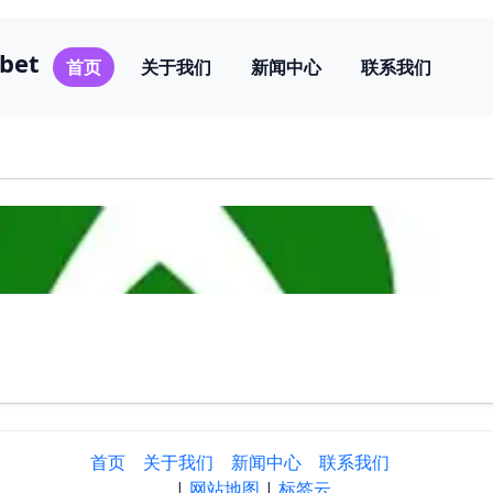
bet
首页
关于我们
新闻中心
联系我们
首页
关于我们
新闻中心
联系我们
|
网站地图
|
标签云