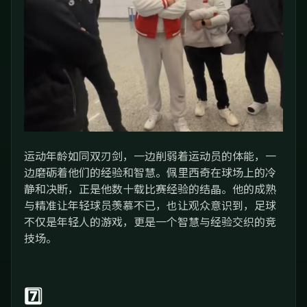
运动年龄如同双刃剑，一边削弱着运动员的体能，一
边磨砺着他们的经验和智慧。佩里西奇在球场上的冷
静和决断，正是他数十载比赛经验的结晶。他的成熟
与精准让年轻球员羡慕不已，也让观众意识到，足球
不仅是年轻人的游戏，更是一个智慧与经验交织的竞
技场。
7️⃣