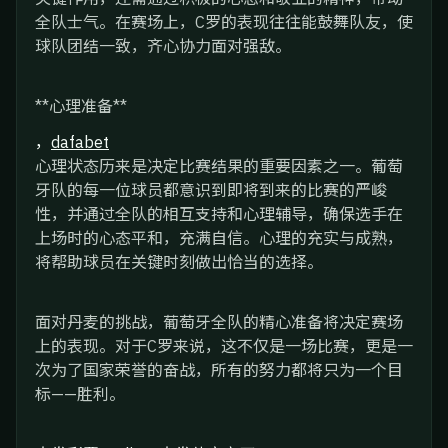
全队士气。在赛场上，C罗的表现往往能鼓舞队友，使
球队团结一致，齐心协力面对强敌。
**心理准备**
，
dafabet
心理状态历来是决定比赛结果的重要因素之一。葡萄
牙队的每一位球员都意识到即将到来的比赛的严峻
性，并通过全队的相互支持和心理辅导，确保选手在
上场时的心态平和，充满自信。心理的充实与成熟，
将帮助球员在关键时刻做出恰当的选择。
面对丹麦的挑战，葡萄牙全队的精心准备将决定赛场
上的表现。对于C罗来说，这不仅是一场比赛，更是一
次为了国家荣誉的奋战，所有的努力都将只为一个目
标——胜利。