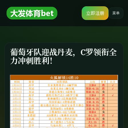
立即注册
菜单
葡萄牙队迎战丹麦，C罗领衔全
力冲刺胜利！