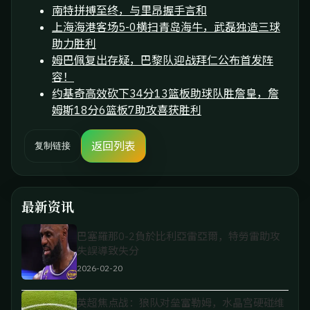
南特拼搏至终，与里昂握手言和
上海海港客场5-0横扫青岛海牛，武磊独造三球
助力胜利
姆巴佩复出存疑，巴黎队迎战拜仁公布首发阵
容！
约基奇高效砍下34分13篮板助球队胜詹皇，詹
姆斯18分6篮板7助攻喜获胜利
返回列表
复制链接
最新资讯
巴塞羅那0-2負於比利亞雷亞爾，特勞雷助攻
失誤導致失分
2026-02-20
英超焦点战：狼队对垒富勒姆，水晶宫硬碰维