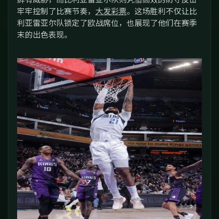
牢牢控制了比赛节奏，
大发彩票
。这场胜利不仅让比
利亚雷亚尔队锁定了欧战席位，也展现了他们在赛季
末的出色表现。