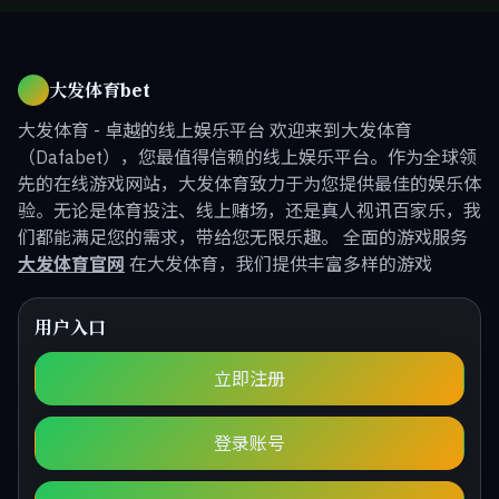
大发体育bet
大发体育 - 卓越的线上娱乐平台 欢迎来到大发体育
（Dafabet），您最值得信赖的线上娱乐平台。作为全球领
先的在线游戏网站，大发体育致力于为您提供最佳的娱乐体
验。无论是体育投注、线上赌场，还是真人视讯百家乐，我
们都能满足您的需求，带给您无限乐趣。 全面的游戏服务
大发体育官网
在大发体育，我们提供丰富多样的游戏
用户入口
立即注册
登录账号