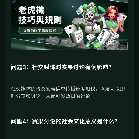
问题3：社交媒体对赛果讨论有何影响？
社交媒体的普及使得信息传播速度加快，网友可以即
时分享和讨论，从而引发热烈的讨论。
问题4：赛果讨论的社会文化意义是什么？