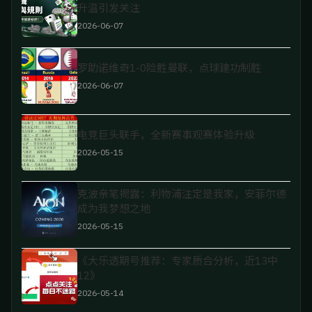
升温引发关注
2026-06-07
罗助诺维奇1-0险胜曼联，点球建功制胜
2026-06-07
电竞巨头联手，全新赛事观赛体验升级
2026-05-15
克波亲笔揭露：利物浦注定是我家，安菲尔德
成为我梦想之地
2026-05-15
《大乐透期号推荐：专家质合分析，近13中
12》
2026-05-14