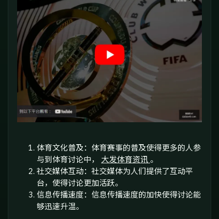
体育文化普及：体育赛事的普及使得更多的人参
与到体育讨论中，
大发体育资讯
。
社交媒体互动：社交媒体为人们提供了互动平
台，使得讨论更加活跃。
信息传播速度：信息传播速度的加快使得讨论能
够迅速升温。