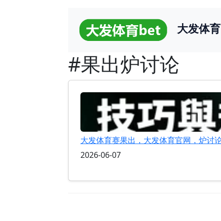
大发体育
#果出炉讨论
大发体育赛果出，大发体育官网，炉讨
2026-06-07