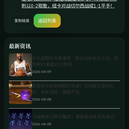
刺以0-2取胜，纽卡对战切尔西战成1-1平手！
返回列表
复制链接
最新资讯
大乐透期号专家推荐：质合分析前区十码，尼
克斯VS雷霆让分预测
2026-04-09
李圣龙与郑智拥抱引风波？毛剑卿论足球礼
仪：争执无妨，拥抱不宜
2026-04-08
“B席赛季过劳引瞩目；曼城青训体系受争议”
2026-04-08