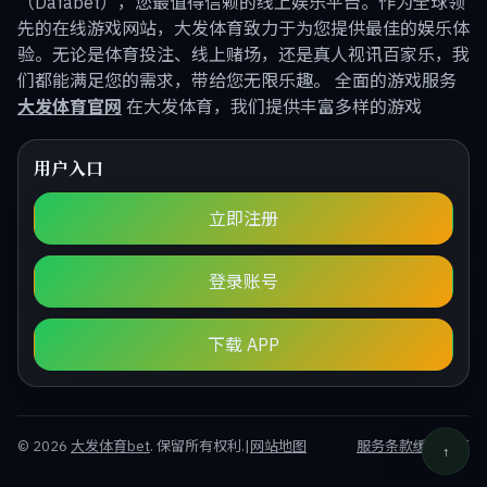
（Dafabet），您最值得信赖的线上娱乐平台。作为全球领
先的在线游戏网站，大发体育致力于为您提供最佳的娱乐体
验。无论是体育投注、线上赌场，还是真人视讯百家乐，我
们都能满足您的需求，带给您无限乐趣。 全面的游戏服务
大发体育官网
在大发体育，我们提供丰富多样的游戏
用户入口
立即注册
登录账号
下载 APP
© 2026
大发体育bet
. 保留所有权利.|
网站地图
服务条款
缓存政策
↑