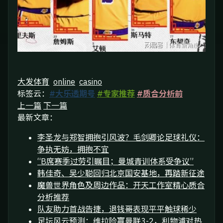
大发体育
online
casino
标签云：
#大乐透期号
#专家推荐
#质合分析前
上一篇
下一篇
最新文章：
李圣龙与郑智拥抱引风波？毛剑卿论足球礼仪：
争执无妨，拥抱不宜
“B席赛季过劳引瞩目；曼城青训体系受争议”
韩佳奇、吴少聪回归北京国安基地，再踏新征途
魔兽世界角色及周边作品：开天工作室精心质合
分析推荐
队友助力首战告捷，退钱哥表现平平触球稀少
足坛风云预测：维拉险赢曼联3-2，利物浦对热