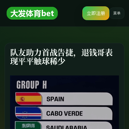
立即注册
菜单
队友助力首战告捷，退钱哥表
现平平触球稀少