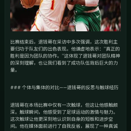
比赛结束后，退钱哥在采访中多次强调，这次胜利主
要归功于队友们的出色表现。他谦虚地表示：“真正的
胜利是因为团队的协作。”这体现了退钱哥对团队精神
的深刻理解，也让我们看到了成功队伍背后巨大的力
量。
### 个体与集体的对比——退钱哥的反思与触球经历
退钱哥在本场比赛中仅有一次触球，但这让他感触颇
深。触球瞬间，他感受到了足球运动的激情与魅力。
这次触球让他更深刻地认识到自身的短板和进步空
间。他在媒体面前进行了自我反省，展现了一种真诚