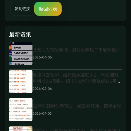
返回列表
复制链接
最新资讯
队友助力首战告捷，退钱哥表现平平触球稀少
2026-04-06
足坛风云预测：维拉险赢曼联3-2，利物浦对
热刺以0-2取胜，纽卡对战切尔西战成1-1平
手！
2026-04-06
22年前韩游创新玩法，魔兽亦拜师，惊艳全球
2026-04-05