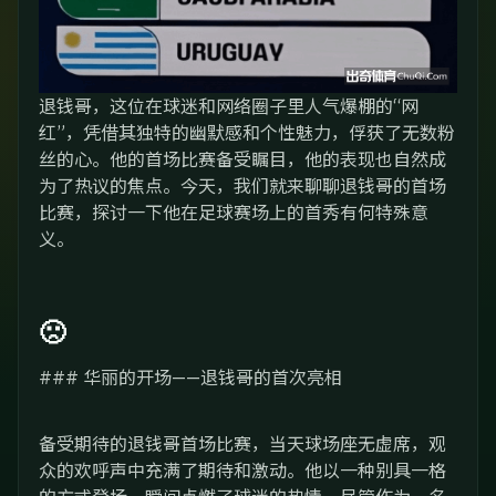
退钱哥，这位在球迷和网络圈子里人气爆棚的“网
红”，凭借其独特的幽默感和个性魅力，俘获了无数粉
丝的心。他的首场比赛备受瞩目，他的表现也自然成
为了热议的焦点。今天，我们就来聊聊退钱哥的首场
比赛，探讨一下他在足球赛场上的首秀有何特殊意
义。
🙁
### 华丽的开场——退钱哥的首次亮相
备受期待的退钱哥首场比赛，当天球场座无虚席，观
众的欢呼声中充满了期待和激动。他以一种别具一格