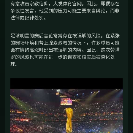
有意攻击宗教信仰，
大发体育官网
。因此，即便存在
争议性发言，他受到的压力可能主要来自舆论，而非
法律或纪律处罚。
足球明星的赛后言论常常存在被误解的风险。在紧张
的赛场环境和肾上腺素激增的情况下，许多球员可能
会在情绪高涨时说出被误解的内容。因此，这次劳塔
罗的风波也可能在进一步的调查和核实后被淡化处
理。