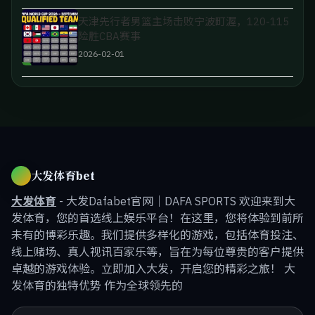
天津先行者男篮主场击败宁波町渥，120-115
险胜CBA赛事
2026-02-01
大发体育bet
大发体育
- 大发Dafabet官网｜DAFA SPORTS 欢迎来到大
发体育，您的首选线上娱乐平台！在这里，您将体验到前所
未有的博彩乐趣。我们提供多样化的游戏，包括体育投注、
线上赌场、真人视讯百家乐等，旨在为每位尊贵的客户提供
卓越的游戏体验。立即加入大发，开启您的精彩之旅！ 大
发体育的独特优势 作为全球领先的