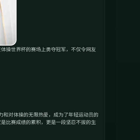
在体操世界杯的赛场上勇夺冠军，不仅令网友
毅力和对体操的无限热爱，成为了年轻运动员的
仅是比赛成绩的累积，更是一段坚忍不拔的生