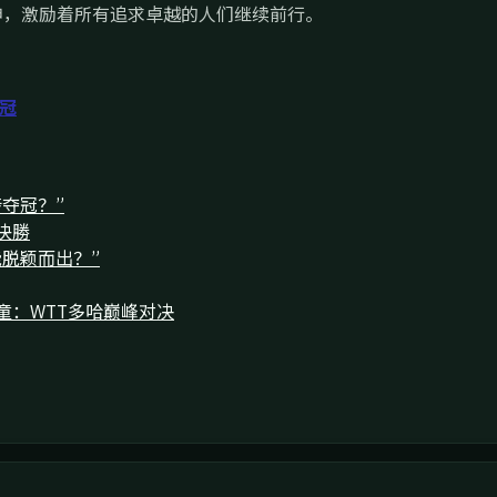
神，激励着所有追求卓越的人们继续前行。
冠
夺冠？”
決勝
脱颖而出？”
童：WTT多哈巅峰对决