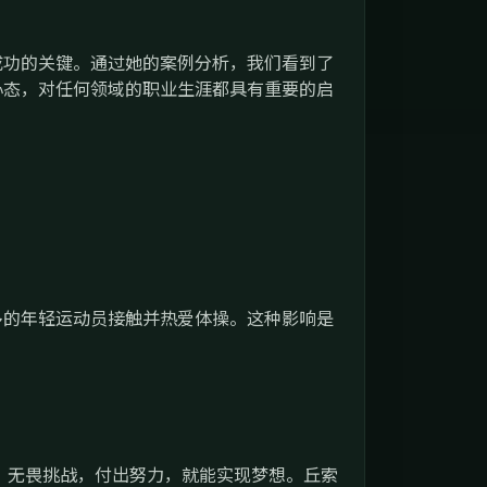
成功的关键。通过她的案例分析，我们看到了
心态，对任何领域的职业生涯都具有重要的启
多的年轻运动员接触并热爱体操。这种影响是
，无畏挑战，付出努力，就能实现梦想。丘索