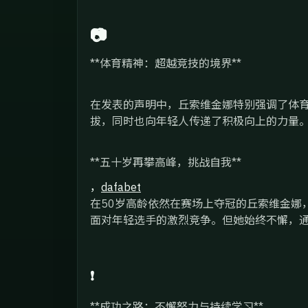
📷
**体育精神：超越竞技的境界**
在发表的声明中，丘索维金娜特别强调了体
拔，同时也向年轻人传递了积极向上的力量
**五十岁再攀高峰，挑战自我**
，
dafabet
在50岁高龄依然在赛场上夺冠的丘索维金娜
面对年轻选手的激烈竞争。但她始终不懈，通
❗
**成功之路：不懈努力与持续学习**