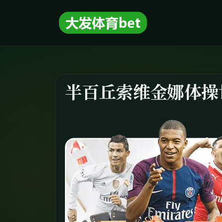
半百丘索维金娜体操