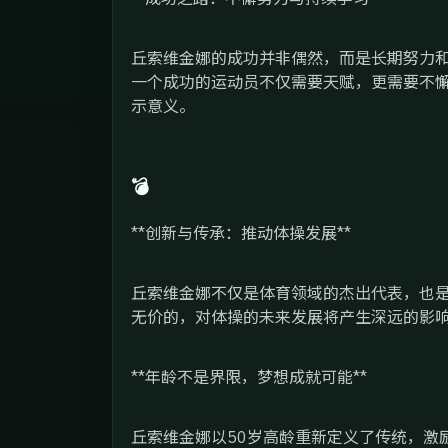
丘索维金娜的成功并非偶然，而是长期努力
一个成功的运动员不仅需要天赋，更需要不
示意义。
💣
**创新与传承：推动体操发展**
丘索维金娜不仅是体育领域的杰出代表，也
无价的，对体操的未来发展将产生深远的影
**年龄不是界限，梦想成就可能**
丘索维金娜以50岁高龄重新定义了传统，激