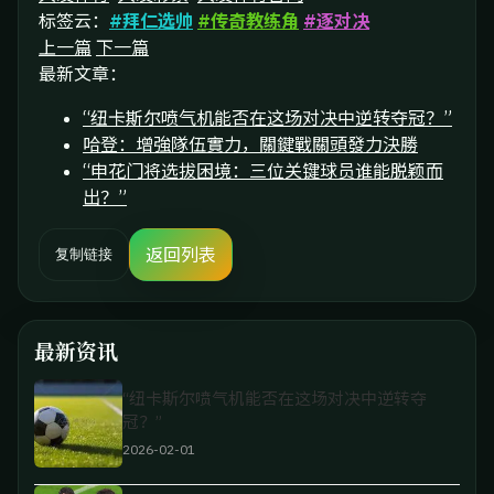
标签云：
#拜仁选帅
#传奇教练角
#逐对决
上一篇
下一篇
最新文章：
“纽卡斯尔喷气机能否在这场对决中逆转夺冠？”
哈登：增強隊伍實力，關鍵戰關頭發力決勝
“申花门将选拔困境：三位关键球员谁能脱颖而
出？”
返回列表
复制链接
最新资讯
“纽卡斯尔喷气机能否在这场对决中逆转夺
冠？”
2026-02-01