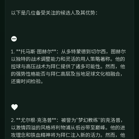
以下是几位备受关注的候选人及其优势：
⛔
1. **托马斯·图赫尔**：从多特蒙德到切尔西，图赫尔
以独特的战术调整能力和灵活的用人策略著称。他的
控球与高压战术为拜仁提供了诸多可能性。然而，他
的强势性格能否与拜仁高层及当地足球文化相融合，
还需时间检验。
🖤
2. **尤尔根·克洛普**：被誉为“梦幻教练”的克洛普，
以激情四溢的风格将利物浦从低谷带至巅峰。他的进
攻理念和铁血精神将为拜仁注入新的活力。然而，他