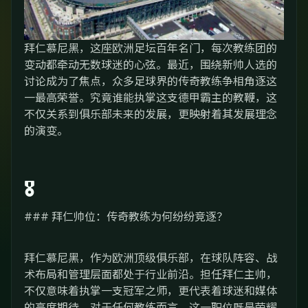
拜仁慕尼黑，这座欧洲足坛百年名门，每次教练团的
变动都牵动无数球迷的心弦。最近，围绕新帅人选的
讨论成为了焦点，众多足球界的传奇教练争相角逐这
一最高荣誉。究竟谁能执掌这支德甲霸主的教鞭，这
不仅关系到俱乐部未来的发展，更映射着其发展理念
的演变。
🎖️
### 拜仁帅位：传奇教练为何纷纷竞逐？
拜仁慕尼黑，作为欧洲顶级俱乐部，在球队阵容、战
术布局和管理层面都处于行业前沿。担任拜仁主帅，
不仅意味着执掌一支冠军之师，更代表着球迷和媒体
的高度期待。对于任何教练而言，这一职位既是荣耀