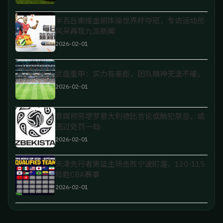
半百丘索维金娜体操世界杯夺冠，专访运动员
风采再现九派新闻
2026-02-01
武磊重申：实力有差距，团队精神无坚不摧。
2026-02-01
意媒称劳塔罗意大利德比言论或触犯禁忌，或
逃过处罚一劫
2026-02-01
天津先行者男篮主场击败宁波町渥，120-115
险胜CBA赛事
2026-02-01