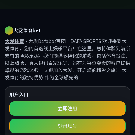
大发体育bet
大发体育
- 大发Dafabet官网｜DAFA SPORTS 欢迎来到大
发体育，您的首选线上娱乐平台！在这里，您将体验到前所
未有的博彩乐趣。我们提供多样化的游戏，包括体育投注、
线上赌场、真人视讯百家乐等，旨在为每位尊贵的客户提供
卓越的游戏体验。立即加入大发，开启您的精彩之旅！ 大
发体育的独特优势 作为全球领先的
用户入口
立即注册
登录账号