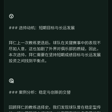
😗
### 选帅动机：短期目标与长远发展
拜仁上一次教练更迭后，球队在关键赛事中的表现不
尽如人意，这也加剧了外界对俱乐部的质疑。因此，
本次选帅，拜仁需要在坚持短期成绩目标与长远发展
投资之间找到平衡点。
🤔
### 案例分析：稳定与创新的交替
回顾拜仁的教练选择史，我们发现球队曾在稳定型传