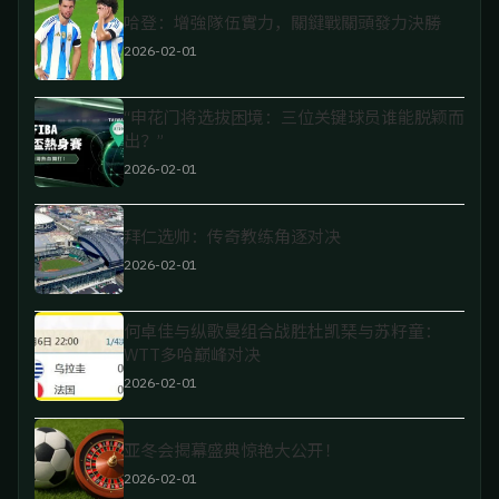
哈登：增強隊伍實力，關鍵戰關頭發力決勝
2026-02-01
“申花门将选拔困境：三位关键球员谁能脱颖而
出？”
2026-02-01
拜仁选帅：传奇教练角逐对决
2026-02-01
何卓佳与纵歌曼组合战胜杜凯琹与苏籽童：
WTT多哈巅峰对决
2026-02-01
亚冬会揭幕盛典惊艳大公开！
2026-02-01