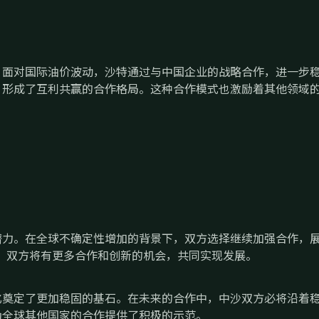
，面对国际油价波动，沙特通过与中国企业的战略合作，进一步
，形成了互利共赢的合作格局。这种合作模式也激励着其他领域
潜力。在全球不确定性增加的背景下，双方选择继续加强合作，
程中，双方将有更多合作和创新的机会，共同实现发展。
化奠定了更加稳固的基石。在未来的合作中，中沙双方必将沿着
为全球其他国家的合作提供了积极的示范。