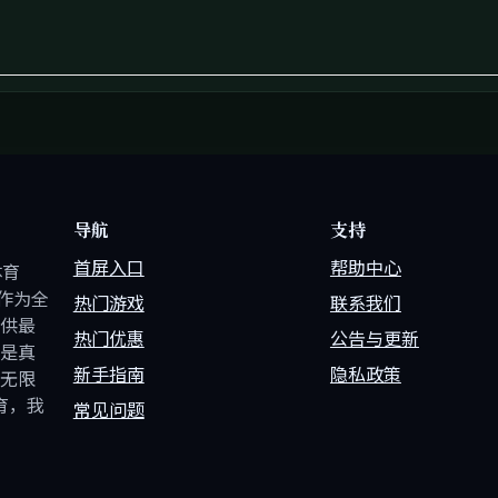
导航
支持
首屏入口
帮助中心
体育
。作为全
热门游戏
联系我们
供最
热门优惠
公告与更新
是真
新手指南
隐私政策
无限
育，我
常见问题