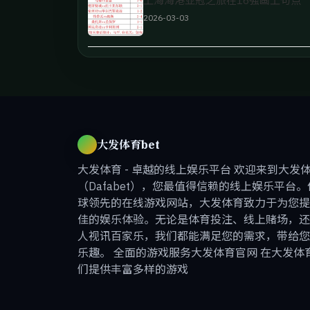
上海海港亚冠之旅在16强画上句点
2026-03-03
大发体育bet
大发体育 - 卓越的线上娱乐平台 欢迎来到大发
（Dafabet），您最值得信赖的线上娱乐平台
球领先的在线游戏网站，大发体育致力于为您提
佳的娱乐体验。无论是体育投注、线上赌场，还
人视讯百家乐，我们都能满足您的需求，带给您
乐趣。 全面的游戏服务大发体育官网 在大发体
们提供丰富多样的游戏