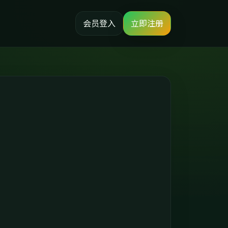
会员登入
立即注册