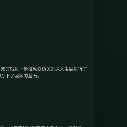
，双方就进一步推动双边关系深入发展进行了
作打下了坚实的基石。