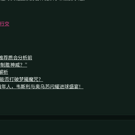
进行交
专家推荐质合分析前
制胜神威？”
解析
，能否打破梦魇魔咒？
青年人，韦斯利与奥乌苏闪耀进球盛宴！