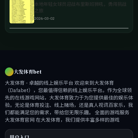
本地年轻女球员迎战布里斯班狮吼，勇闯挑战
之旅
2026-03-02
大发体育bet
大发体育 - 卓越的线上娱乐平台 欢迎来到大发体育
（Dafabet），您最值得信赖的线上娱乐平台。作为全球领
先的在线游戏网站，大发体育致力于为您提供最佳的娱乐体
验。无论是体育投注、线上赌场，还是真人视讯百家乐，我
们都能满足您的需求，带给您无限乐趣。 全面的游戏服务
大发体育官网 在大发体育，我们提供丰富多样的游戏
用户入口