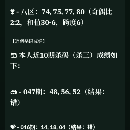
❣️ - 八区：74, 75, 77, 80（奇偶比
2:2，和值30-6，跨度6）
【近期杀码成绩】
🩳 本人近10期杀码（杀三）成绩如
下：
🥽 - 047期：48, 56, 52（结果：
错）
💝 - 046期：14, 18, 04（结果：错）