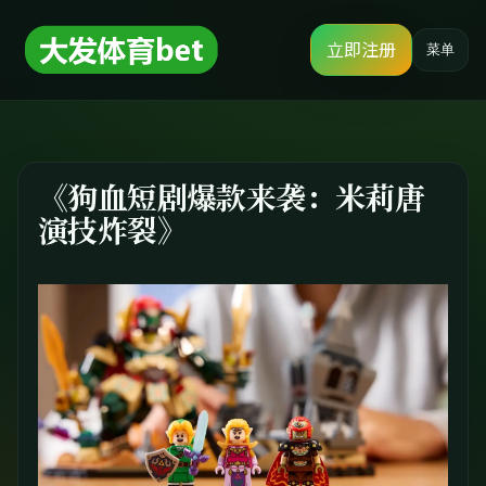
立即注册
菜单
《狗血短剧爆款来袭：米莉唐
演技炸裂》