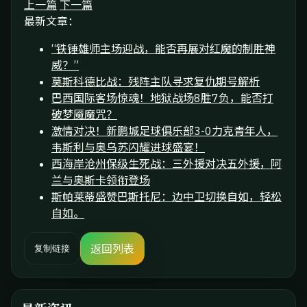
上一篇
下一篇
最新文章：
“铁锤雄师主场迎战，能否再展对红魔的制胜神
威？”
莫斯科德比战：残阵主队寻求复仇期号解析
巴西国际客场惊魂！地狱战场8胜7负，能否打
破梦魇魔咒？
激情对决！新鹏城足球俱乐部3-0力克青年人，
韦斯利与奥乌苏闪耀进球盛宴！
西海岸沧州保级生死战：三外援对决五外援，阿
兰与奥斯卡领衔登场
斯帕莱蒂盛赞巴斯托尼：边中卫切换自如，轻松
自如。
返回列表
复制链接