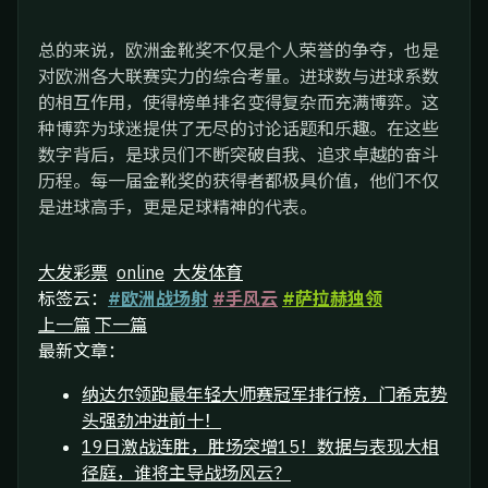
总的来说，欧洲金靴奖不仅是个人荣誉的争夺，也是
对欧洲各大联赛实力的综合考量。进球数与进球系数
的相互作用，使得榜单排名变得复杂而充满博弈。这
种博弈为球迷提供了无尽的讨论话题和乐趣。在这些
数字背后，是球员们不断突破自我、追求卓越的奋斗
历程。每一届金靴奖的获得者都极具价值，他们不仅
是进球高手，更是足球精神的代表。
大发彩票
online
大发体育
标签云：
#欧洲战场射
#手风云
#萨拉赫独领
上一篇
下一篇
最新文章：
纳达尔领跑最年轻大师赛冠军排行榜，门希克势
头强劲冲进前十！
19日激战连胜，胜场突增15！数据与表现大相
径庭，谁将主导战场风云？