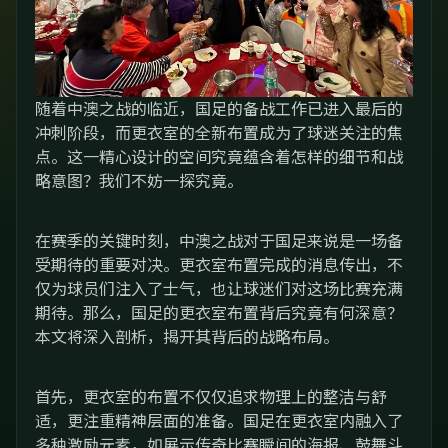
随着中澳之战的临近，国足的备战工作已进入最后的
冲刺阶段，而更衣室的全新布置成为了球迷关注的焦
点。这一精心设计的空间究竟蕴含着怎样的细节和战
略意图？我们不妨一探究竟。
在赛季的关键时刻，中澳之战对于国足来说是一场备
受期待的重要对决。更衣室布置完成的消息传出，不
仅为球员们注入了士气，也让球迷们对这场比赛充满
期待。那么，国足的更衣室布置背后究竟有何深意？
本文将深入剖析，揭开其背后的战略布局。
首先，更衣室的布置不仅仅追求物理上的整洁与舒
适，更注重精神层面的准备。国足在更衣室内融入了
多种激励元素，如展示传奇比赛瞬间的海报、鼓舞斗