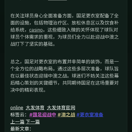
在关注球员身心全面准备方面，国足更衣室配备了全
面的设施，包括物理治疗区、放松休息区以及饮食补
给系统，
casino
。这些细致入微的关怀体现了球队对
球员个体需求的重视，为球员们全力以赴迎战中澳之
战打下了坚实的基础。
总之，国足对更衣室的布置并非简单的装饰，而是一
个全方位的战略布局。通过这些多层次准备，球队旨
在以最佳状态迎接中澳之战。球迷们不妨关注这些幕
后精心策划的关键细节，共同期待国足在这场重要对
决中的精彩表现。
online
大发体育
大发体育官网
标签云：
#国足迎战中
#澳之战
#更衣室准备
上一篇
下一篇
最新文章：