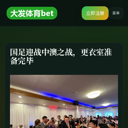
立即注册
菜单
国足迎战中澳之战，更衣室准
备完毕