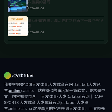
次發展的基礎
2026-02-02
辛纳轻取吉隆，澳网连胜之旅再下一城冲击16
强
2026-02-02
大发体育bet
我要根据关键词大发体育,大发体育官网,dafabet,大发彩
票,
online
,casino， 站在SEO的角度写一篇软文，要求是中
文，内容框架包含： 大发体育-大发Dafabet官网｜DAFA
SPORTS 大发体育,大发体育官网,dafabet,大发彩
票,online,casino 欢迎尊贵的客户来到大发体育，世界领先