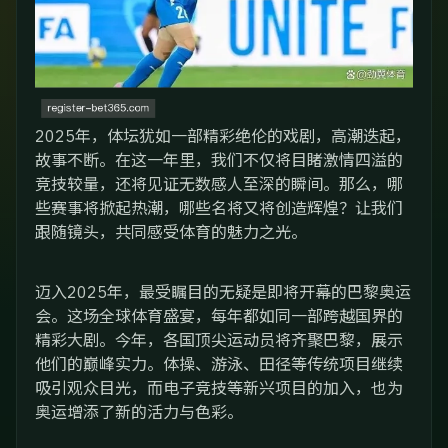
2025年，体坛犹如一部精彩绝伦的戏剧，高潮迭起，
故事不断。在这一年里，我们不仅将目睹激情四溢的
竞技较量，还将见证无数感人至深的瞬间。那么，哪
些赛事将掀起热潮，哪些名将又将创造辉煌？让我们
跟随镜头，共同感受体育的魅力之光。
迈入2025年，最受瞩目的无疑是即将开幕的巴黎奥运
会。这场全球体育盛宴，每年都如同一部跨越国界的
精彩大剧。今年，各国顶尖运动员将齐聚巴黎，展示
他们的巅峰实力。体操、游泳、田径等传统项目继续
吸引观众目光，而电子竞技等新兴项目的加入，也为
奥运增添了新的活力与色彩。