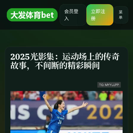
会员登
立即注
菜
单
入
册
2025光影集：运动场上的传奇
故事，不间断的精彩瞬间