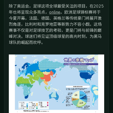
除了奥运会，足球这项全球最受关注的项目，在2025
年也将呈现众多亮点，
online
。欧洲足球锦标赛将于
今夏开幕，法国、德国、英格兰等传统豪门将展开激
烈角逐，比利时和克罗地亚等新势力不容小觑。这场
赛事不仅是对足球技艺的考验，更是门将与前锋的巅
峰对决。球迷们将见证顶级球星的高光时刻，为黑马
球队的崛起而欢呼。