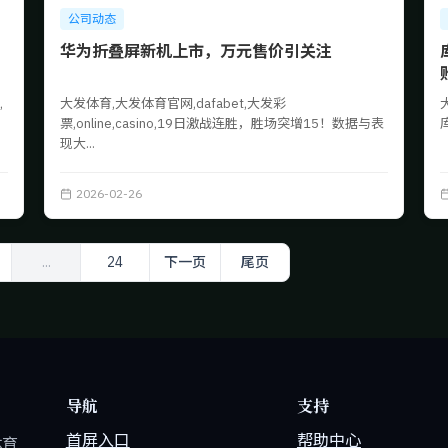
公司动态
华为折叠屏新机上市，万元售价引关注
,
大发体育,大发体育官网,dafabet,大发彩
票,online,casino,19日激战连胜，胜场突增15！数据与表
现大...
2026-02-26
...
24
下一页
尾页
导航
支持
首屏入口
帮助中心
体育