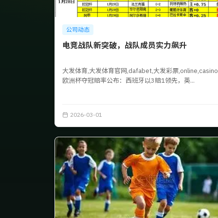
公司动态
电竞战队新突破，战队成员实力飙升
大发体育,大发体育官网,dafabet,大发彩票,online,casino
欧洲杯夺冠赔率公布：西班牙以3赔1领先，英...
2026-03-01