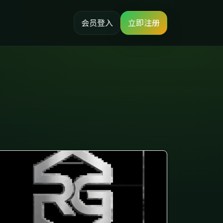
会员登入
立即注册