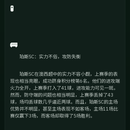
🧪
🚌
珀斯SC：实力不俗，攻防失衡
珀斯SC在澳西超中的实力不容小觑，上赛季的表
现也相当亮眼，成功跻身积分榜第6名。他们的进攻端
火力全开，上赛季打入了41球，进攻能力可见一斑。
然而，防守端的问题也相当明显，上赛季丢掉了43
球，场均丢球数几乎逼近两球。而且，珀斯SC的主场
优势并不明显，甚至主场表现不如客场，主场11场比
赛仅赢下3场，而客场却取得了5场胜利。