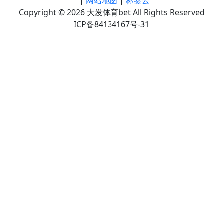
|
网站地图
|
标签云
Copyright © 2026 大发体育bet All Rights Reserved
ICP备84134167号-31