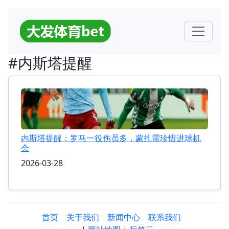
#内斯塔提醒
内斯塔提醒：罗马一役伤员多，蒙扎需珍惜进球机
会
2026-03-28
首页
关于我们
新闻中心
联系我们