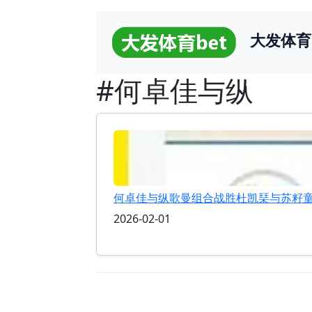
大发体育
#何卓佳与纵
何卓佳与纵歌曼组合战胜杜凯琹与苏籽童
2026-02-01