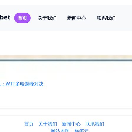
bet
首页
关于我们
新闻中心
联系我们
：WTT多哈巅峰对决
首页
关于我们
新闻中心
联系我们
|
网站地图
|
标签云