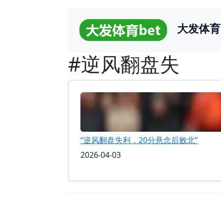
大发体育
#逆风翻盘失
“逆风翻盘失利，20分悬念后败北”
2026-04-03