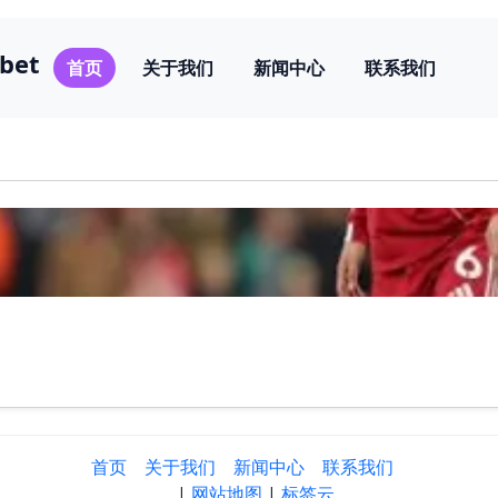
bet
首页
关于我们
新闻中心
联系我们
首页
关于我们
新闻中心
联系我们
|
网站地图
|
标签云