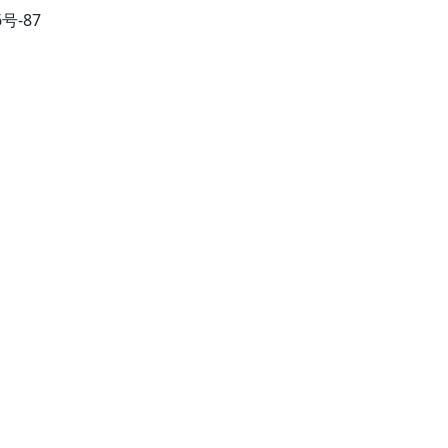
6号-87