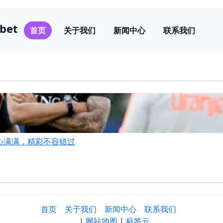
bet
首页
关于我们
新闻中心
联系我们
信心满满，精彩不容错过
首页
关于我们
新闻中心
联系我们
|
网站地图
|
标签云