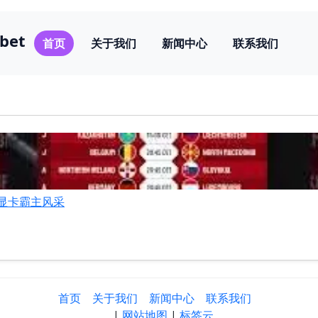
bet
首页
关于我们
新闻中心
联系我们
是显卡霸主风采
首页
关于我们
新闻中心
联系我们
|
网站地图
|
标签云