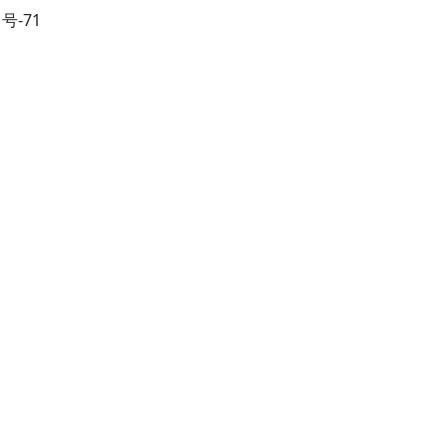
1号-71