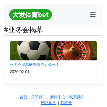
#亚冬会揭幕
亚冬会揭幕盛典惊艳大公开！
2026-02-01
首页
关于我们
新闻中心
联系我们
|
网站地图
|
标签云