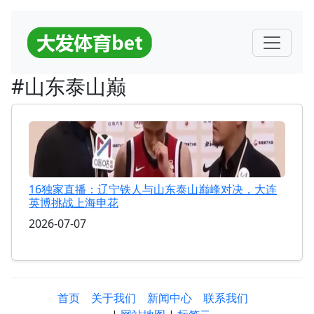
#山东泰山巅
16独家直播：辽宁铁人与山东泰山巅峰对决，大连
英博挑战上海申花
2026-07-07
首页
关于我们
新闻中心
联系我们