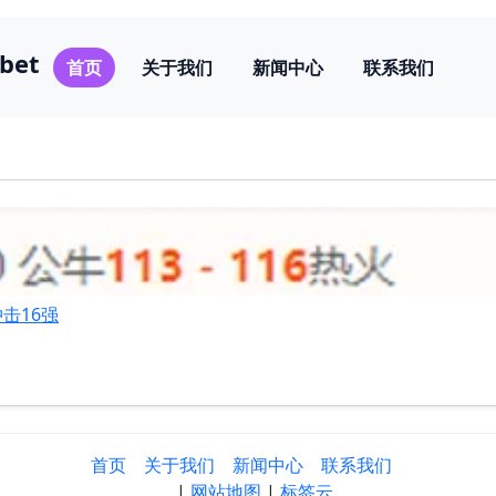
bet
首页
关于我们
新闻中心
联系我们
击16强
首页
关于我们
新闻中心
联系我们
|
网站地图
|
标签云