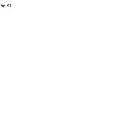
7号-31