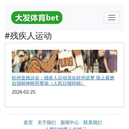
#残疾人运动
杭州亚残运会：残疾人运动员在杭州追梦 场上展翅
自强精神映照赛场（人民日报特稿）
2026-02-25
首页
关于我们
新闻中心
联系我们