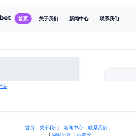
bet
首页
关于我们
新闻中心
联系我们
对决
首页
关于我们
新闻中心
联系我们
|
网站地图
|
标签云