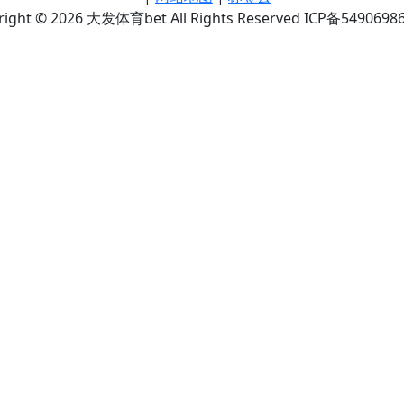
right © 2026 大发体育bet All Rights Reserved ICP备5490698