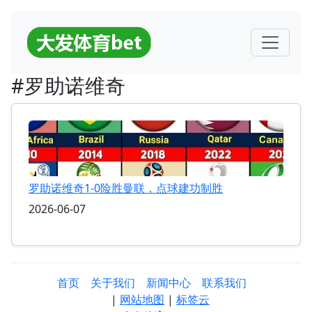
#罗助诺维奇
罗助诺维奇1-0险胜曼联，点球建功制胜
2026-06-07
首页
关于我们
新闻中心
联系我们
|
网站地图
|
标签云