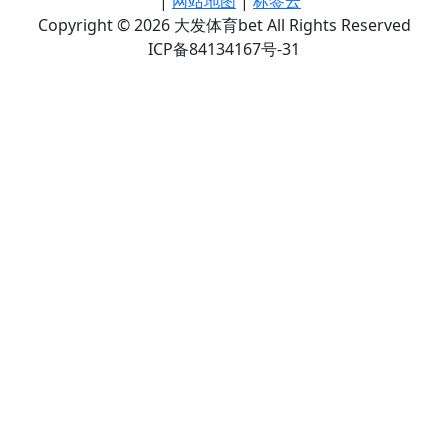
|
网站地图
|
标签云
Copyright © 2026 大发体育bet All Rights Reserved
ICP备84134167号-31