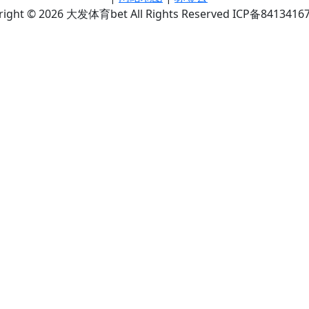
right © 2026 大发体育bet All Rights Reserved ICP备8413416