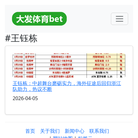
#王钰栋
王钰栋：中超舞台磨砺实力，海外征途后回归浙江
队助力，热议不断
2026-04-05
首页
关于我们
新闻中心
联系我们