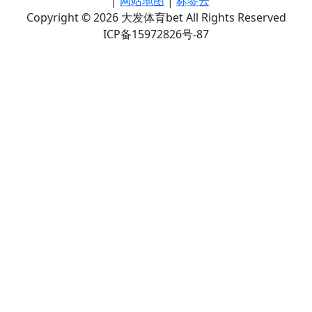
|
网站地图
|
标签云
Copyright © 2026 大发体育bet All Rights Reserved
ICP备15972826号-87