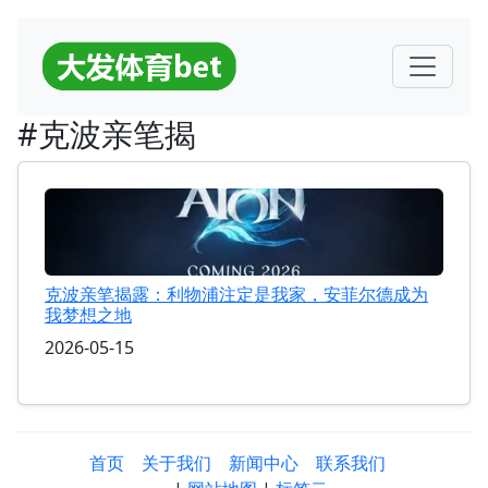
#克波亲笔揭
克波亲笔揭露：利物浦注定是我家，安菲尔德成为
我梦想之地
2026-05-15
首页
关于我们
新闻中心
联系我们