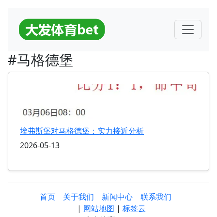
#马格德堡
埃弗斯堡对马格德堡：实力接近分析
2026-05-13
首页
关于我们
新闻中心
联系我们
|
网站地图
|
标签云