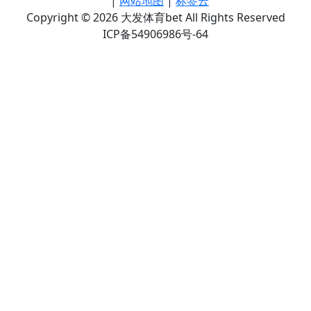
|
网站地图
|
标签云
Copyright © 2026 大发体育bet All Rights Reserved
ICP备54906986号-64