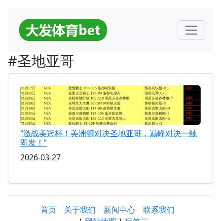
#圣地亚哥
“激战美冠杯！美洲狮对决圣地亚哥，巅峰对决一触
即发！”
2026-03-27
首页
关于我们
新闻中心
联系我们