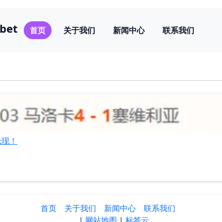
bet
首页
关于我们
新闻中心
联系我们
光现！
首页
关于我们
新闻中心
联系我们
|
网站地图
|
标签云