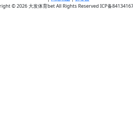
right © 2026 大发体育bet All Rights Reserved ICP备8413416