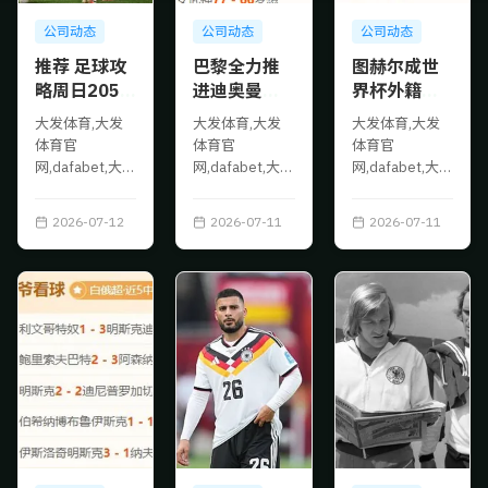
公司动态
公司动态
公司动态
推荐 足球攻
巴黎全力推
图赫尔成世
略周日205
进迪奥曼德
界杯外籍教
瑞典超赛事
转会，莱比
练唯一幸存
大发体育,大发
大发体育,大发
大发体育,大发
解析：哈马
锡捍卫核心
者英格兰队
体育官
体育官
体育官
比对决卡尔
球员：独家
独享外籍教
网,dafabet,大发
网,dafabet,大发
网,dafabet,大发
马，独家前
分析
练风采
彩
彩
彩
瞻
票,online,casino,
票,online,casino,
票,online,casino,
2026-07-12
2026-07-11
2026-07-11
推荐 足球攻略
巴黎全力推进迪
图赫尔成世界杯
周日205瑞典超
奥曼德转会，莱
外籍教练唯一幸
赛事解析：哈...
比锡捍卫核心
存者英格兰队
球...
独...