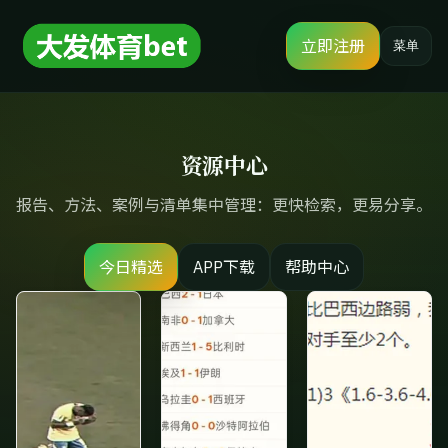
立即注册
菜单
资源中心
报告、方法、案例与清单集中管理：更快检索，更易分享。
今日精选
APP下载
帮助中心